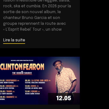
fusion irrésistible de reggae, salsa,
rock, ska et cumbia. En 2026 pour la
sortie de son nouvel album, le
chanteur Bruno Garcia et son
groupe reprennent la route avec
« L’Esprit Rebel’ Tour », un show
incandescent et généreux porté
Lire la suite
par une énergie toujours plus
électrique. Plus rock, plus […]
12.05