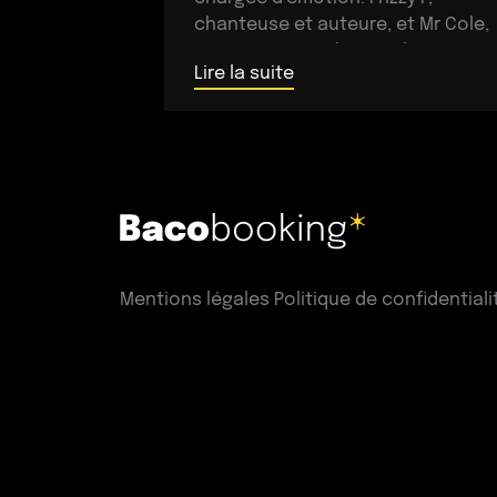
chanteuse et auteure, et Mr Cole,
compositeur et beatmaker, se
Lire la suite
rencontrent en […]
Mentions légales
Politique de confidentiali