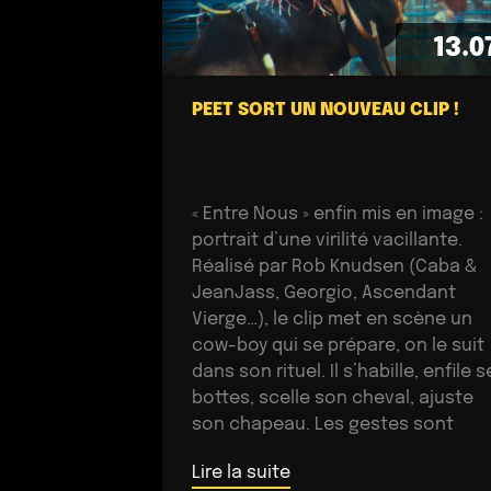
13.0
PEET SORT UN NOUVEAU CLIP !
« Entre Nous » enfin mis en image :
portrait d’une virilité vacillante.
Réalisé par Rob Knudsen (Caba &
JeanJass, Georgio, Ascendant
Vierge…), le clip met en scène un
cow-boy qui se prépare, on le suit
dans son rituel. Il s’habille, enfile s
bottes, scelle son cheval, ajuste
son chapeau. Les gestes sont
précis, routiniers, rassurants. Mais
Lire la suite
[…]