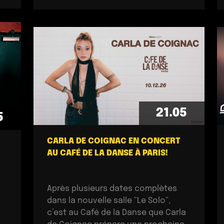
21.05
5
CARLA DE COIGNAC EN CONCERT
AU CAFÉ DE LA DANSE À PARIS!
Après plusieurs dates complètes
dans la nouvelle salle “Le Solo”,
c’est au Café de la Danse que Carla