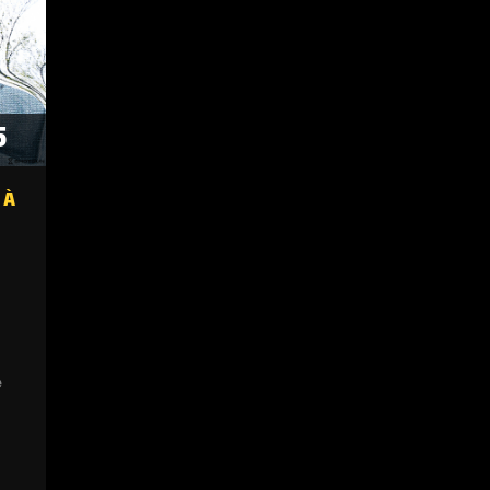
5
 À
e