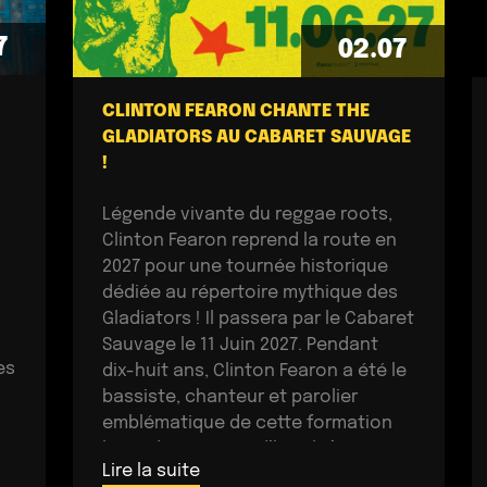
7
02.07
CLINTON FEARON CHANTE THE
GLADIATORS AU CABARET SAUVAGE
!
Légende vivante du reggae roots,
Clinton Fearon reprend la route en
2027 pour une tournée historique
dédiée au répertoire mythique des
Gladiators ! Il passera par le Cabaret
Sauvage le 11 Juin 2027. Pendant
es
dix-huit ans, Clinton Fearon a été le
bassiste, chanteur et parolier
emblématique de cette formation
légendaire. Aujourd’hui, il s’apprête
Lire la suite
à revisiter […]