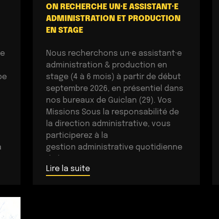
ON RECHERCHE UN·E ASSISTANT·E
ADMINISTRATION ET PRODUCTION
EN STAGE
te
Nous recherchons un·e assistant·e
administration & production en
pe
stage (4 à 6 mois) à partir de début
septembre 2026, en présentiel dans
nos bureaux de Guiclan (29). Vos
Missions Sous la responsabilité de
la direction administrative, vous
participerez à la
a
gestion administrative quotidienne
ur
de la structure : – Assistance à
Lire la suite
l’administration du pôle Booking :
rédaction des contrats […]