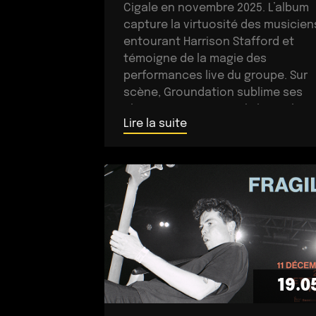
Cigale en novembre 2025. L’album
capture la virtuosité des musicien
entourant Harrison Stafford et
témoigne de la magie des
performances live du groupe. Sur
scène, Groundation sublime ses
classiques comme Babylon Rule
Lire la suite
Dem ou Jah Jah Know, tout en
présentant […]
19.0