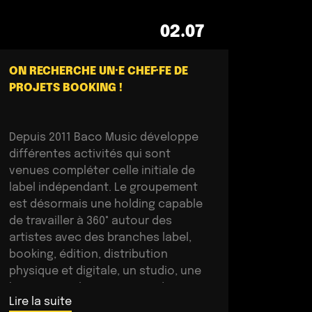
02.07
ON RECHERCHE UN·E CHEF·FE DE
PROJETS BOOKING !
Depuis 2011 Baco Music développe
différentes activités qui sont
venues compléter celle initiale de
label indépendant. Le groupement
est désormais une holding capable
de travailler à 360° autour des
artistes avec des branches label,
booking, édition, distribution
physique et digitale, un studio, une
boutique en ligne… Au sein de cette
Lire la suite
structure, en lien direct avec […]