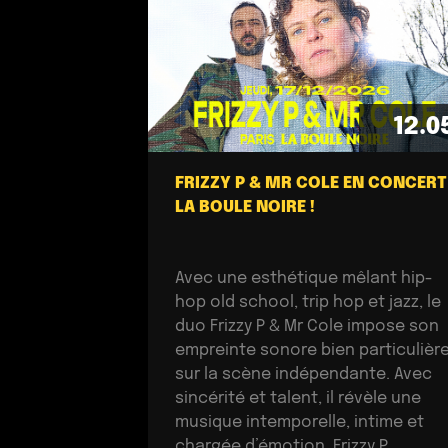
12.0
FRIZZY P & MR COLE EN CONCERT
LA BOULE NOIRE !
Avec une esthétique mêlant hip-
hop old school, trip hop et jazz, le
duo Frizzy P & Mr Cole impose son
empreinte sonore bien particulièr
sur la scène indépendante. Avec
sincérité et talent, il révèle une
musique intemporelle, intime et
chargée d’émotion. Frizzy P,