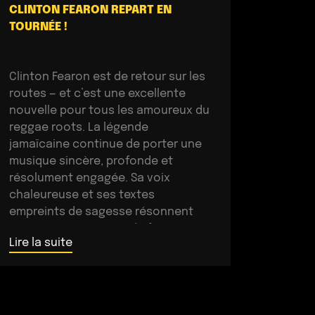
CLINTON FEARON REPART EN
TOURNÉE !
Clinton Fearon est de retour sur les
routes — et c’est une excellente
nouvelle pour tous les amoureux du
reggae roots. La légende
jamaïcaine continue de porter une
musique sincère, profonde et
résolument engagée. Sa voix
chaleureuse et ses textes
empreints de sagesse résonnent
toujours avec autant de force sur
Lire la suite
scène. Après une période plus […]